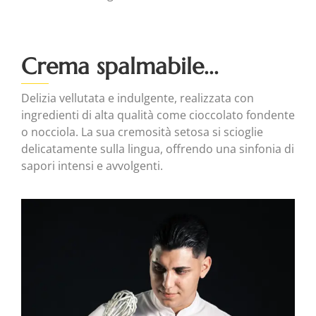
Crema spalmabile...
Delizia vellutata e indulgente, realizzata con
ingredienti di alta qualità come cioccolato fondente
o nocciola. La sua cremosità setosa si scioglie
delicatamente sulla lingua, offrendo una sinfonia di
sapori intensi e avvolgenti.