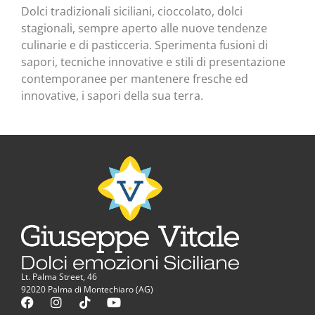
Dolci tradizionali siciliani, cioccolato, dolci
stagionali, sempre aperto alle nuove tendenze
culinarie e di pasticceria. Sperimenta fusioni di
sapori, tecniche innovative e stili di presentazione
contemporanee per mantenere fresche ed
innovative, i sapori della sua terra.
Lt. Palma Street, 46
92020 Palma di Montechiaro (AG)