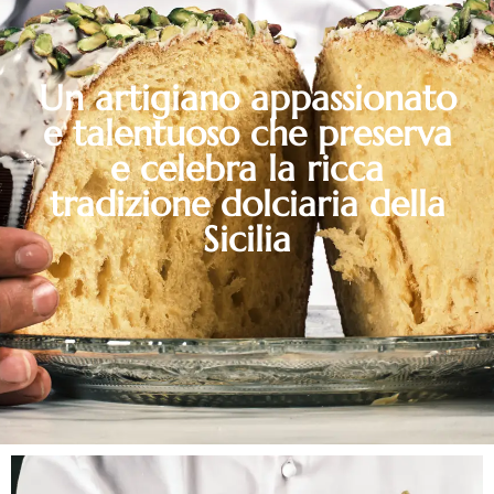
Un artigiano appassionato
e talentuoso che preserva
e celebra la ricca
tradizione dolciaria della
Sicilia