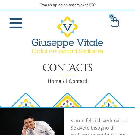
Free shipping on orders over €70
0
CONTACTS
Home
/ I Contatti
Siamo felici di vedervi qui.
Se avete bisogno di
mettervi in contatto con